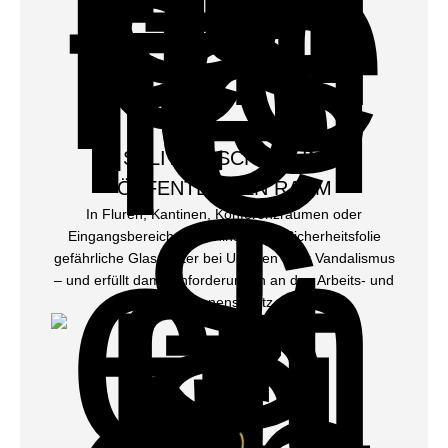
SPLITTERSCHUTZ IM
ÖFFENTLICHEN RAUM
In Fluren, Kantinen, Konferenzräumen oder
Eingangsbereichen verhindert die Sicherheitsfolie
gefährliche Glassplitter bei Unfällen oder Vandalismus
– und erfüllt damit Anforderungen an den Arbeits- und
Personenschutz.