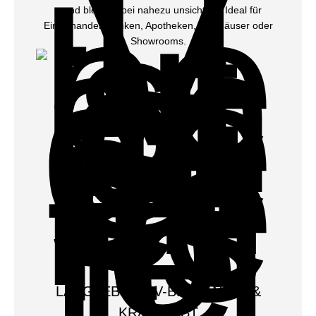
– und bleibt dabei nahezu unsichtbar. Ideal für
Einzelhandel, Banken, Apotheken, Autohäuser oder
Showrooms.
LANGLEBIG, UV-BESTÄNDIG &
KRATZFEST