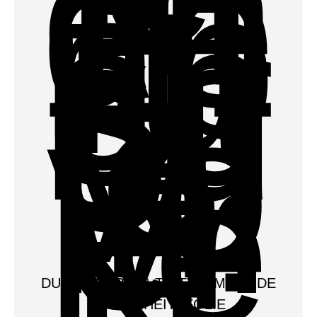
DURCHWURF- & TRITTHEMMENDE
SICHERHEITSFOLIE