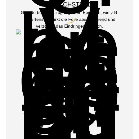
SCHWACHSTELLEN
Gerade bei leicht zugänglichen Fenstern, wie z.B.
Kellerfenster, wirkt die Folie abschreckend und
verzögert das Eindringen deutlich.