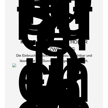
KLARE SICHT TROTZ HOHER
SCHUTZWIRKUNG
Die Einbruchschutzfolie ist nahezu unsichtbar und
lässt Licht und Durchblick ungehindert durch.